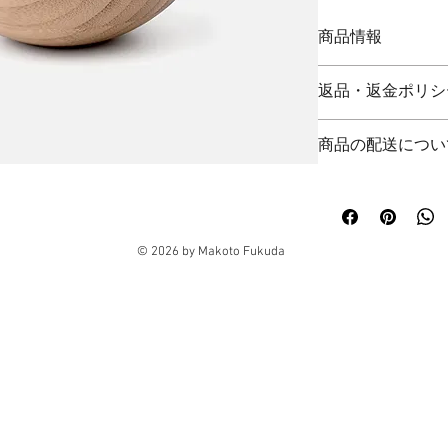
商品情報
商品の詳細を入力し
返品・返金ポリシ
に加え、商品の特徴
しょう。
返品・返金規約を入
商品の配送につい
けなかった場合の返
ょう。規約の内容を
配送地域、料金、所
得し、安心して商品
る情報を入力してく
で、お客様の信頼を
けます。
© 2026 by Makoto Fukuda