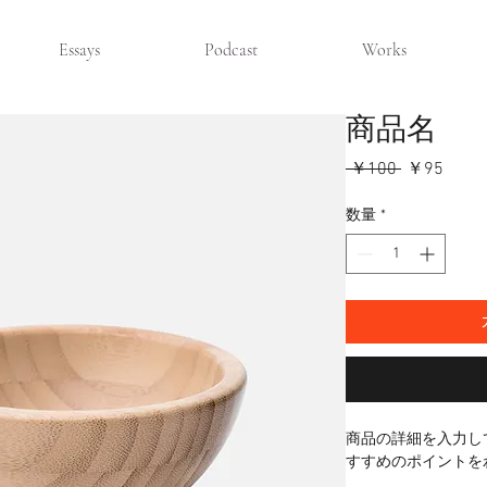
Essays
Podcast
Works
商品名
通
セ
 ￥100 
￥95
常
ー
価
ル
数量
*
格
価
格
商品の詳細を入力し
すすめのポイントを