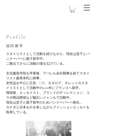
Profile​
福田麻琴
スタイリストとして活動を続けながら、現在は息子とバ
ンクーバーに親子留学中。
二拠点でさらに活動の場を広げている。
文化服装学院を卒業後、アパレル会社勤務を経てスタイ
リスト森美幸氏に師事。
女性誌を中心に広告、CM、カタログ、タレントのスタ
イリストとして活動中の2009年にフランスへ留学。
帰国後、エッセイスト、ブランドのディレクション、コ
ラボ商品開発など幅広いジャンルで活動中。
現在は息子と親子留学のためバンクーバーへ移住。
カナダと日本を行き来しながらファッションエッセイを
執筆している。